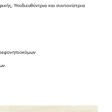
ής, Υποδιευθύντρια και συντονίστρια
ρεφονηπιοκόμων
ων