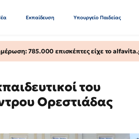
Νέα
Εκπαίδευση
Υπουργείο Παιδείας
 Εκπαιδευτικών
Μεταπτυχιακά
Πολιτική
Κόσμος
- Απαντήσεις
έρωση: 785.000 επισκέπτες είχε το alfavita.
κπαιδευτικοί του
ντρου Ορεστιάδας