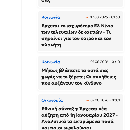
σας
Κοινωνία
07.08.2026 - 01:30
Έρχεται το ισχυρότερο Ελ Νίνιο
των τελευταίων δεκαετιών – Τι
σημαίνει για τον καιρό και τον
πλανήτη
Κοινωνία
07.08.2026 - 01:10
Μήπως βλάπτετε τα οστά σας
χωρίς να το ξέρετε; Οι συνήθειες
που αυξάνουν τον κίνδυνο
Οικονομία
07.08.2026 - 01:01
Εθνική σύνταξη: Έρχεται νέα
αύξηση από 1η Ιανουαρίου 2027 -
Αναλυτικά τα εκτιμώμενα ποσά
και ποιοι ωφελούνται