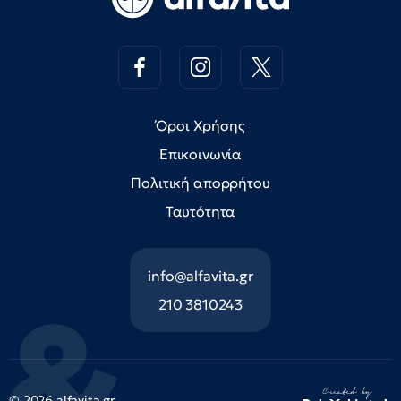
Όροι Χρήσης
Επικοινωνία
Πολιτική απορρήτου
Ταυτότητα
info@alfavita.gr
210 3810243
© 2026 alfavita.gr