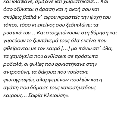
και κλάψανε, σμίξανε και χωριστήκανε… Και
όσο οξύνεται η όραση και η ακοή σου και
σκύβεις βαθιά ν’ αφουγκραστείς την ψυχή του
τόπου, τόσο κι εκείνος σου ξεδιπλώνει τα
μυστικά του… Και στοιχειώνουνε στη θύμηση και
γυρεύουν το ζωντάνεμά τους όλα εκείνα που
φθείρονται με τον καιρό […] μα πάνω απ’ όλα,
τα χαμόγελα που ανθίσανε σε πρόσωπα
ροδαλά, οι φιλίες που ορκιστήκανε στην
αντροσύνη, τα δάκρυα που νοτίσανε
φωτογραφίες αλαργεμένων πουλιών και η
αγάπη που δάμασε τους κακοσήμαδους
καιρούς… Σοφία Κλειούση».