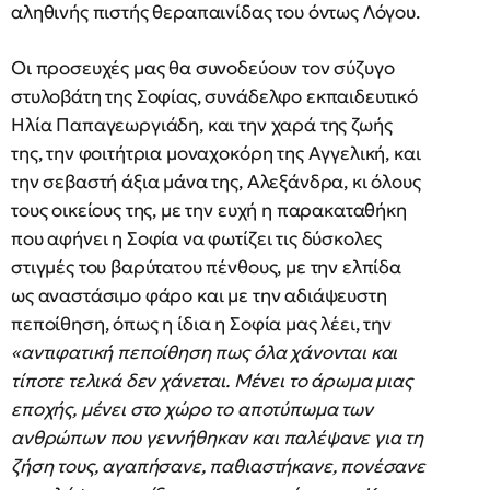
αληθινής πιστής θεραπαινίδας του όντως Λόγου.
Οι προσευχές μας θα συνοδεύουν τον σύζυγο
στυλοβάτη της Σοφίας, συνάδελφο εκπαιδευτικό
Ηλία Παπαγεωργιάδη, και την χαρά της ζωής
της, την φοιτήτρια μοναχοκόρη της Αγγελική, και
την σεβαστή άξια μάνα της, Αλεξάνδρα, κι όλους
τους οικείους της, με την ευχή η παρακαταθήκη
που αφήνει η Σοφία να φωτίζει τις δύσκολες
στιγμές του βαρύτατου πένθους, με την ελπίδα
ως αναστάσιμο φάρο και με την αδιάψευστη
πεποίθηση, όπως η ίδια η Σοφία μας λέει, την
«αντιφατική πεποίθηση πως όλα χάνονται και
τίποτε τελικά δεν χάνεται. Μένει το άρωμα μιας
εποχής, μένει στο χώρο το αποτύπωμα των
ανθρώπων που γεννήθηκαν και παλέψανε για τη
ζήση τους, αγαπήσανε, παθιαστήκανε, πονέσανε