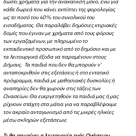
δώσει χρήματα για την ανακαίνιση μόνο, ενώ για
κάθε δωρεά που κάνει εκπίπτει της φορολογίας
ως το ποσό του 40% του συνολικού του
εισοδήματος. Θα παραλάβει δημόσιες κτιριακές
δομές που έγιναν με χρήματα από τους φόρους
των εργαζομένων, με πληρωμένο το
εκπαιδευτικό προσωπικό από το δημόσιο και με
τα λειτουργικά έξοδα να παραμένουν στους
Δήμους. Τα παιδιά που δεν θα μπορούν ν’
ανταποκριθούν στις εξετάσεις ή στο εντατικό
πρόγραμμα, παιδιά με μαθησιακές δυσκολίες ή
αναπηρίες δεν θα χωρούν στις τάξεις των
Ωνασείων. Θα ευεργετηθούν τα παιδιά μας ή μας
ρίχνουν στάχτη στα μάτια για να παραβλέψουμε
τον ακραίο ανταγωνισμό από τις μικρές ηλικίες
μέσω σκληρών εξετάσεων;
Τι θα σημαίνει η λειτουργία ενός Ωνάσειου