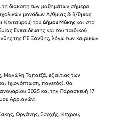
ι τη διακοπή των μαθημάτων σήμερα
σχολικών μονάδων Α/θμιας & Β/θμιας
αι Κενταύρου) του
Δήμου Μύκης
και στο
μιας Εκπαίδευσης και του παιδικού
νθης της ΠΕ Ξάνθης, λόγω των καιρικών
 Μανώλη Ταπατζά, εξ αιτίας των
αι (χιονόπτωση, παγετός), θα
Ιανουαρίου 2025 και την Παρασκευή 17
ήμου Αρριανών:
ίσκης, Οργάνης, Εσοχής, Κέχρου,