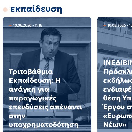
εκπαίδευση
10.08.2026 - 11:18
10.08.2026 - 1
ΙΝΕΔΙΒΙ
Τριτοβάθμια
Πρόσκλ
Εκπαίδευση: Η
εκδήλω
ανάγκη για
ενδιαφέ
παραγωγικές
θέση Υ
επενδύσεις απέναντι
Έργου σ
στην
«Ευρωπ
υποχρηματοδότηση
Νέων»