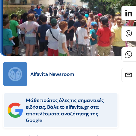
Alfavita Newsroom
Μάθε πρώτος όλες τις σημαντικές
ειδήσεις. Βάλε το alfavita.gr στα
αποτελέσματα αναζήτησης της
Google