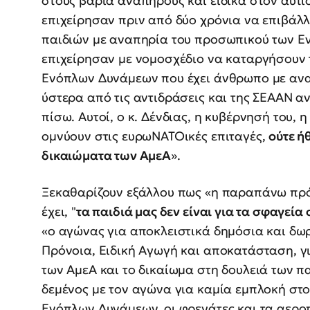
στους βαριά αναπήρους και ειδικά στον αυτι
επιχείρησαν πριν από δύο χρόνια να επιβάλ
παιδιών με αναπηρία του προσωπικού των Εν
επιχείρησαν με νομοσχέδιο να καταργήσουν
Ενόπλων Δυνάμεων που έχει άνθρωπο με αναπ
ύστερα από τις αντιδράσεις και της ΣΕΑΑΝ αν
πίσω. Αυτοί, ο κ. Δένδιας, η κυβέρνησή του, 
ομνύουν στις ευρωΝΑΤΟικές επιταγές,
ούτε ή
δικαιώματα των ΑμεΑ
».
Ξεκαθαρίζουν εξάλλου πως «η παραπάνω πρ
έχει, "
τα παιδιά μας δεν είναι για τα σφαγεία
«ο αγώνας για αποκλειστικά δημόσια και δωρ
Πρόνοια, Ειδική Αγωγή και αποκατάσταση, γι
των ΑμεΑ και το δικαίωμα στη δουλειά των π
δεμένος με τον αγώνα για καμία εμπλοκή στο
Ενόπλων Δυνάμεων, οι φρεγάτες και τα αερο