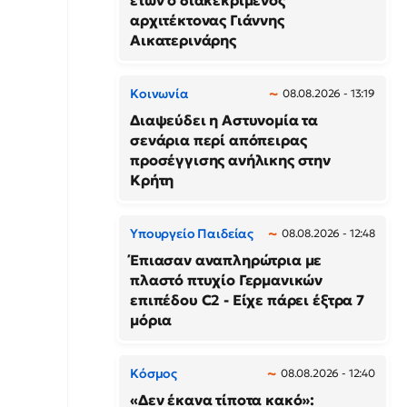
ετών ο διακεκριμένος
αρχιτέκτονας Γιάννης
Αικατερινάρης
Κοινωνία
08.08.2026 - 13:19
Διαψεύδει η Αστυνομία τα
σενάρια περί απόπειρας
προσέγγισης ανήλικης στην
Κρήτη
Υπουργείο Παιδείας
08.08.2026 - 12:48
Έπιασαν αναπληρώτρια με
πλαστό πτυχίο Γερμανικών
επιπέδου C2 - Είχε πάρει έξτρα 7
μόρια
Κόσμος
08.08.2026 - 12:40
«Δεν έκανα τίποτα κακό»: