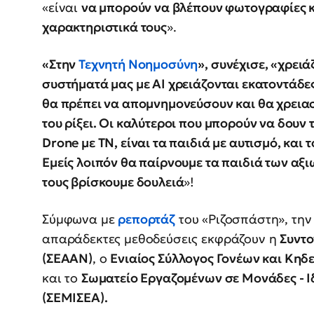
«είναι
να μπορούν να βλέπουν φωτογραφίες κα
χαρακτηριστικά τους
».
«Στην
Τεχνητή Νοημοσύνη
», συνέχισε, «χρειά
συστήματά μας με ΑΙ χρειάζονται εκατοντάδε
θα πρέπει να απομνημονεύσουν και θα χρειαστ
του ρίξει. Οι καλύτεροι που μπορούν να δουν τ
Drone με ΤΝ, είναι τα παιδιά με αυτισμό, και τ
Εμείς λοιπόν θα παίρνουμε τα παιδιά των αξι
τους βρίσκουμε δουλειά
»!
Σύμφωνα με
ρεπορτάζ
του «Ριζοσπάστη», την
απαράδεκτες μεθοδεύσεις εκφράζουν η
Συντ
(ΣΕΑΑΝ)
, ο
Ενιαίος Σύλλογος Γονέων και Κηδ
και το
Σωματείο Εργαζομένων σε Μονάδες - Ι
(ΣΕΜΙΣΕΑ).