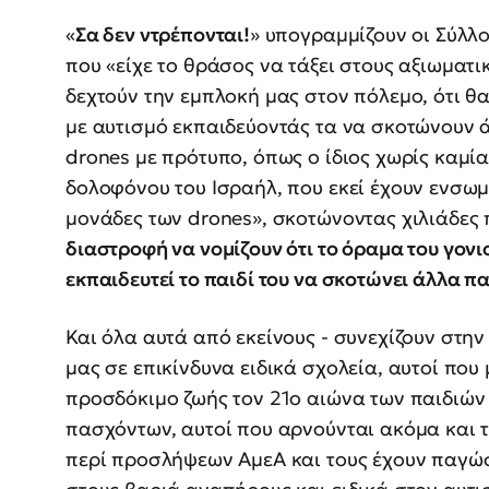
«
Σα δεν ντρέπονται!
» υπογραμμίζουν οι Σύλλο
που «είχε το θράσος να τάξει στους αξιωματι
δεχτούν την εμπλοκή μας στον πόλεμο, ότι θα
με αυτισμό εκπαιδεύοντάς τα να σκοτώνουν ά
drones με πρότυπο, όπως ο ίδιος χωρίς καμία 
δολοφόνου του Ισραήλ, που εκεί έχουν ενσωμ
μονάδες των drones», σκοτώνοντας χιλιάδες 
διαστροφή να νομίζουν ότι το όραμα του γονιο
εκπαιδευτεί το παιδί του να σκοτώνει άλλα π
Και όλα αυτά από εκείνους - συνεχίζουν στην
μας σε επικίνδυνα ειδικά σχολεία, αυτοί που μ
προσδόκιμο ζωής τον 21ο αιώνα των παιδιών
πασχόντων, αυτοί που αρνούνται ακόμα και 
περί προσλήψεων ΑμεΑ και τους έχουν παγώσ