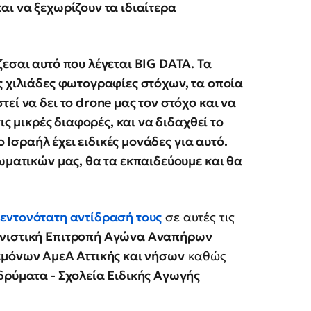
ι να ξεχωρίζουν τα ιδιαίτερα
ζεσαι αυτό που λέγεται BIG DATA. Τα
ς χιλιάδες φωτογραφίες στόχων, τα οποία
εί να δει το drone μας τον στόχο και να
ις μικρές διαφορές, και να διδαχθεί το
ο Ισραήλ έχει ειδικές μονάδες για αυτό.
ωματικών μας, θα τα εκπαιδεύουμε και θα
εντονότατη αντίδρασή τους
σε αυτές τις
ονιστική Επιτροπή Αγώνα Αναπήρων
εμόνων ΑμεΑ Αττικής και νήσων
καθώς
δρύματα - Σχολεία Ειδικής Αγωγής