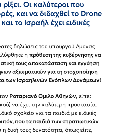
 ρίξει. Οι καλύτεροι που
ρές, και να διδαχθεί το Drone
 και το Ισραήλ έχει ειδικές
ατες δηλώσεις του υπουργού Αμυνας
καλύφθηκε η
πρόθεση της κυβέρνησης να
ματική τους αποκατάσταση και εγγύηση
λλήνων αξιωματικών για τη στοχοποίηση
υπα των Ισραηλινών Ενόπλων Δυνάμεων
!
στον
Ροταριανό Ομιλο Αθηνών
, είπε:
ικού) να έχει την καλύτερη προστασία.
δικό σχολείο για τα παιδιά με ειδικές
οιπόν, που τα παιδιά των στρατιωτικών
 η δική τους δυνατότητα, όπως είπε,