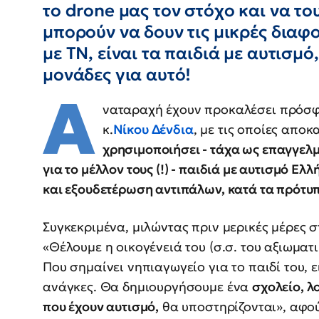
το drone μας τον στόχο και να του
μπορούν να δουν τις μικρές διαφο
με ΤΝ, είναι τα παιδιά με αυτισμό,
μονάδες για αυτό!
Α
ναταραχή έχουν προκαλέσει πρόσφ
κ.
Νίκου Δένδια
, με τις οποίες απο
χρησιμοποιήσει - τάχα ως επαγγελ
για το μέλλον τους (!) - παιδιά με αυτισμό Ε
και εξουδετέρωση αντιπάλων, κατά τα πρότ
Συγκεκριμένα, μιλώντας πριν μερικές μέρες 
«Θέλουμε η οικογένειά του (σ.σ. του αξιωματ
Που σημαίνει νηπιαγωγείο για το παιδί του, ει
ανάγκες. Θα δημιουργήσουμε ένα
σχολείο, λ
που έχουν αυτισμό,
θα υποστηρίζονται», αφού