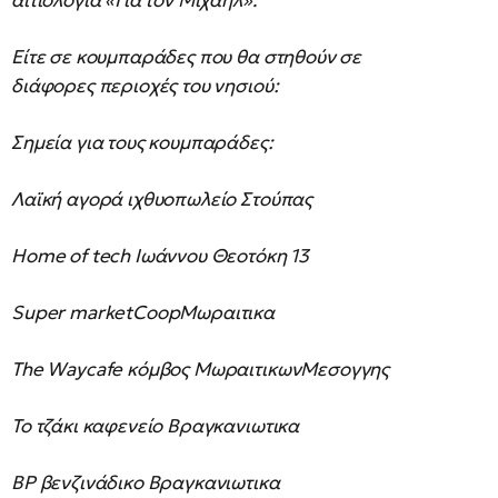
αιτιολογία «Για τον Μιχάηλ».
Είτε σε κουμπαράδες που θα στηθούν σε
διάφορες περιοχές του νησιού:
Σημεία για τους κουμπαράδες:
Λαϊκή αγορά ιχθυοπωλείο Στούπας
Home of tech Ιωάννου Θεοτόκη 13
Super marketCoopΜωραιτικα
The Waycafe κόμβος ΜωραιτικωνΜεσογγης
Το τζάκι καφενείο Βραγκανιωτικα
BP βενζινάδικο Βραγκανιωτικα