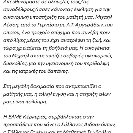
Απευθυνόμαστε σε όλους/ες τους/τις
συναδέλφους/ισσες κάνοντας έκκληση για την
οικονομική υποστήριξη του μαθητή μας, Μιχαήλ
Λέσση, από το Γυμνάσιο με Λ.Τ. Αργυράδων, του
οποίου, ένα τροχαίο ατύχημα που συνέβη πριν
από λίγες μέρες του έχει ανατρέψει τη ζωή, και
τώρα χρειάζεται τη βοήθειά μας. Η οικογένεια
του Μιχαήλ αντιμετωπίζει σοβαρές οικονομικές
δυσκολίες, για την υγειονομική του περίθαλψη
και τις ιατρικές του δαπάνες.
Στη μεγάλη δοκιμασία που αντιμετωπίζει ο
μαθητής μας, η αλληλεγγύη και η στήριξη όλων
μας είναι πολύτιμη.
Η ΕΛΜΕ Κέρκυρας, συμβάλλοντας στην
προσπάθεια που κάνει ο Σύλλογος Διδασκόντων,
ο Σύλλογος Γονέων και τα Μαθητικά Συμβούλια