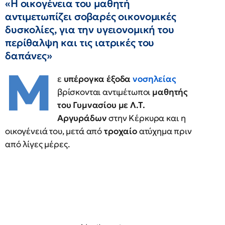
«Η οικογένεια του μαθητή
αντιμετωπίζει σοβαρές οικονομικές
δυσκολίες, για την υγειονομική του
περίθαλψη και τις ιατρικές του
δαπάνες»
Μ
ε
υπέρογκα έξοδα
νοσηλείας
βρίσκονται αντιμέτωποι
μαθητής
του Γυμνασίου με Λ.Τ.
Αργυράδων
στην Κέρκυρα και η
οικογένειά του, μετά από
τροχαίο
ατύχημα πριν
από λίγες μέρες.