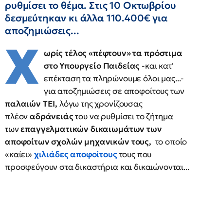
ρυθμίσει το θέμα. Στις 10 Οκτωβρίου
δεσμεύτηκαν κι άλλα 110.400€ για
αποζημιώσεις...
Χ
ωρίς τέλος «πέφτουν» τα πρόστιμα
στο Υπουργείο Παιδείας
-και κατ'
επέκταση τα πληρώνουμε όλοι μας...-
για αποζημιώσεις σε αποφοίτους των
παλαιών ΤΕΙ,
λόγω της χρονίζουσας
πλέον
αδράνειάς
του να ρυθμίσει το ζήτημα
των
επαγγελματικών δικαιωμάτων των
αποφοίτων σχολών μηχανικών τους,
το οποίο
«καίει»
χιλιάδες αποφοίτους
τους που
προσφεύγουν στα δικαστήρια και δικαιώνονται...