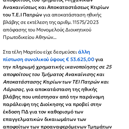
Ανακαινίσεως και Αποκαταστάσεως Κτιρίων
του Τ.Ε.Ι Πατρών
για αποκατάσταση ηθικής
βλάβης σε εκτέλεση της αριθμ. 11575/2023
απόφασης του Μονομελούς Διοικητικού
Πρωτοδικείου Αθηνών...
Στα τέλη Μαρτίου είχε δεσμεύσει
άλλη
πίστωση συνολικού ύψους
€ 53.625,00
για
την
πληρωμή χρηματικής ικανοποίησης σε 25
αποφοίτους του Τμήματος Ανακαίνισης και
Αποκατάστασης Κτιρίων των ΤΕΙ Πατρών και
Λάρισας
,
για αποκατάσταση της ηθικής
βλάβης που υπέστησαν από την παράνομη
παράλειψη της Διοίκησης να προβεί στην
έκδοση ΠΔ για τον καθορισμό των
επαγγελματικών δικαιωμάτων των
αποφοίτων των προαναφερόμενων Τμημάτων