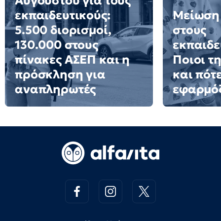
Αυγούστου για τους
εκπαιδευτικούς:
Μείωση
5.500 διορισμοί,
στους
130.000 στους
εκπαιδε
πίνακες ΑΣΕΠ και η
Ποιοι τ
πρόσκληση για
και πότ
αναπληρωτές
εφαρμό