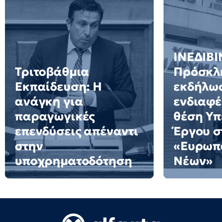
ΙΝΕΔΙΒΙ
Τριτοβάθμια
Πρόσκλ
Εκπαίδευση: Η
εκδήλω
ανάγκη για
ενδιαφέ
παραγωγικές
θέση Υ
επενδύσεις απέναντι
Έργου σ
στην
«Ευρωπ
υποχρηματοδότηση
Νέων»