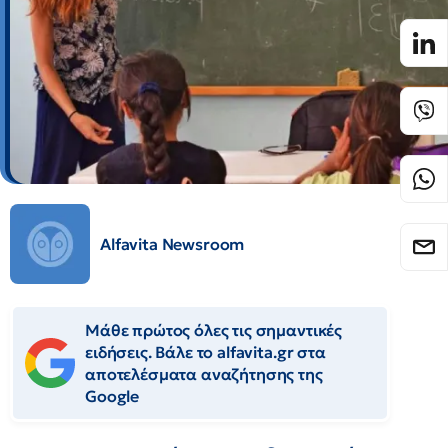
Alfavita Newsroom
Μάθε πρώτος όλες τις σημαντικές
ειδήσεις. Βάλε το alfavita.gr στα
αποτελέσματα αναζήτησης της
Google