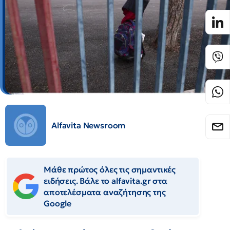
Alfavita Newsroom
Μάθε πρώτος όλες τις σημαντικές
ειδήσεις. Βάλε το alfavita.gr στα
αποτελέσματα αναζήτησης της
Google