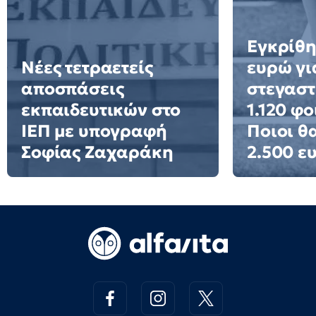
Εγκρίθη
Νέες τετραετείς
ευρώ γι
αποσπάσεις
στεγαστ
εκπαιδευτικών στο
1.120 φο
ΙΕΠ με υπογραφή
Ποιοι θ
Σοφίας Ζαχαράκη
2.500 ε