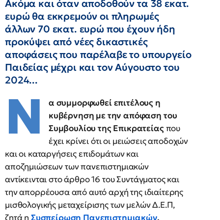
Ακόμα και όταν αποδοθούν τα 38 εκατ.
ευρώ θα εκκρεμούν οι πληρωμές
άλλων 70 εκατ. ευρώ που έχουν ήδη
προκύψει από νέες δικαστικές
αποφάσεις που παρέλαβε το υπουργείο
Παιδείας μέχρι και τον Αύγουστο του
2024...
Ν
α συμμορφωθεί επιτέλους η
κυβέρνηση με την απόφαση του
Συμβουλίου της Επικρατείας
που
έχει κρίνει ότι οι μειώσεις αποδοχών
και οι καταργήσεις επιδομάτων και
αποζημιώσεων των πανεπιστημιακών
αντίκεινται στο άρθρο 16 του Συντάγματος και
την απορρέουσα από αυτό αρχή της ιδιαίτερης
μισθολογικής μεταχείρισης των μελών Δ.Ε.Π,
ζητά η
Συσπείρωση Πανεπιστημιακών
.