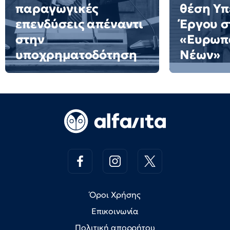
παραγωγικές
θέση Υ
επενδύσεις απέναντι
Έργου σ
στην
«Ευρωπ
υποχρηματοδότηση
Νέων»
Όροι Χρήσης
Επικοινωνία
Πολιτική απορρήτου