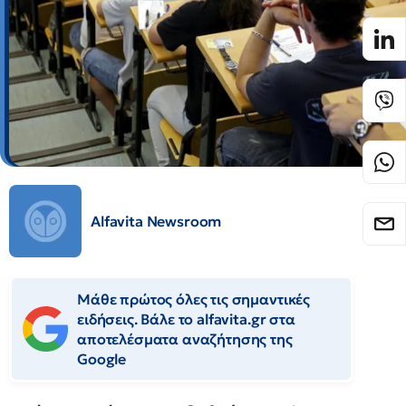
Alfavita Newsroom
Μάθε πρώτος όλες τις σημαντικές
ειδήσεις. Βάλε το alfavita.gr στα
αποτελέσματα αναζήτησης της
Google