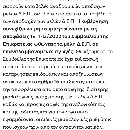
αφορούν καταβολές αναδρομικών αποδοχών
μελών Δ.Ε.Π., δεν λύνει ουσιαστικά το πρόβλημα
των αποδοχών των μελών Δ.Ε.Π.
Η κυβέρνηση
συνεχίζει να μην συμμορφώνεται με τις
αποφάσεις 1911-12/2022 του Συμβουλίου της
Επικρατείας ωθώντας τα μέλη Δ.Ε.Π. σε
επαναλαμβανόμενες αγωγές.
Θυμίζουμε ότι το
Συμβούλιο της Επικρατείας έχει ευθαρσώς
αποφασίσει ότι οι μειώσεις αποδοχών και οι
καταργήσεις επιδομάτων και αποζημιώσεων,
αντίκεινται στο άρθρο 16 του Συντάγματος και
την απορρέουσα από αυτό αρχή της ιδιαίτερης
μισθολογικής μεταχείρισης των μελών Δ.Ε.Π.,
καθώς και προς τις αρχές της αναλογικότητας
και της ισότητας και για τον λόγο αυτό
εφαρμόζονται οι ειδικές μισθολογικές ρυθμίσεις
που ίσχυαν πριν από τον αντισυνταγματικό ν.