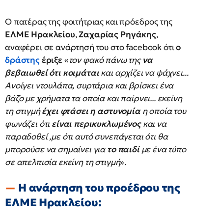
Ο πατέρας της φοιτήτριας και πρόεδρος της
ΕΛΜΕ Ηρακλείου
,
Ζαχαρίας Ρηγάκης
,
αναφέρει σε ανάρτησή του στο facebook ότι
ο
δράστης
έριξε
«
τον φακό πάνω της
να
βεβαιωθεί ότι κοιμάται
και αρχίζει να ψάχνει...
Aνοίγει ντουλάπα, συρτάρια και βρίσκει ένα
βάζο με χρήματα τα οποία και παίρνει... εκείνη
τη στιγμή
έχει φτάσει η αστυνομία
η οποία του
φωνάζει ότι
είναι περικυκλωμένος
και να
παραδοθεί ,με ότι αυτό συνεπάγεται ότι θα
μπορούσε να σημαίνει για
το παιδί
με ένα τύπο
σε απελπισία εκείνη τη στιγμή
».
Η ανάρτηση του προέδρου της
ΕΛΜΕ Ηρακλείου: