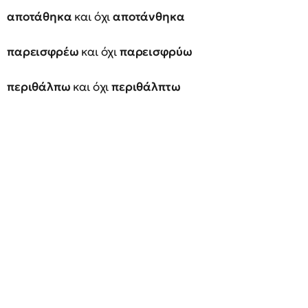
αποτάθηκα
και όχι
αποτάνθηκα
παρεισφρέω
και όχι
παρεισφρύω
περιθάλπω
και όχι
περιθάλπτω