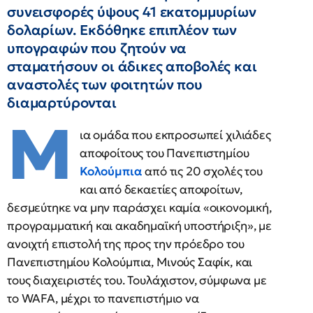
συνεισφορές ύψους 41 εκατομμυρίων
δολαρίων. Εκδόθηκε επιπλέον των
υπογραφών που ζητούν να
σταματήσουν οι άδικες αποβολές και
αναστολές των φοιτητών που
διαμαρτύρονται
Μ
ια ομάδα που εκπροσωπεί χιλιάδες
αποφοίτους του Πανεπιστημίου
Κολούμπια
από τις 20 σχολές του
και από δεκαετίες αποφοίτων,
δεσμεύτηκε να μην παράσχει καμία «οικονομική,
προγραμματική και ακαδημαϊκή υποστήριξη», με
ανοιχτή επιστολή της προς την πρόεδρο του
Πανεπιστημίου Κολούμπια, Μινούς Σαφίκ, και
τους διαχειριστές του. Τουλάχιστον, σύμφωνα με
το WAFA, μέχρι το πανεπιστήμιο να