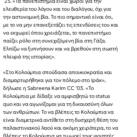
’23. «Τα πανεπιστήμια είναι χώροι για την
ελευθερία του λόγου και του διαλόγου, όχι για
την αστυνομική βία. Το πιο σημαντικό είναι ότι,
με το να μην επανεξετάζει τις επενδύσεις του και
να εκχωρεί όπου χρειάζεται, το πανεπιστήμιο
παίζει ρόλο στη συνεχιζόμενη βία στη Γάζα.
Ελπίζω να ξυπνήσουν και να βρεθούν στη σωστή
πλευρά της ιστορίας».
«Στο Κολούμπια σπούδασα αποικιοκρατία και
διαμαρτυρήθηκα για τον πόλεμο στο Ιράκ»,
δήλωσε η Sabreena Karim CC ’03. «Το
Κολούμπια με δίδαξε να αμφισβητώ το status
quo και να αγωνίζομαι για τη δικαιοσύνη όλων
των ανθρώπων. Το να βλέπεις το Κολούμπια να
είναι διαμετρικά αντίθετο στη δυσχερή θέση του
παλαιστινιακού λαού και ακόμη χειρότερα, το να
βλέπεις το Κολούμπια να τιμωρεί τους φοιτητές