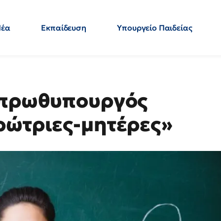
Νέα
Εκπαίδευση
Υπουργείο Παιδείας
 Εκπαιδευτικών
Μεταπτυχιακά
Πολιτική
Κόσμος
- Απαντήσεις
Ο πρωθυπουργός
ρώτριες-μητέρες»