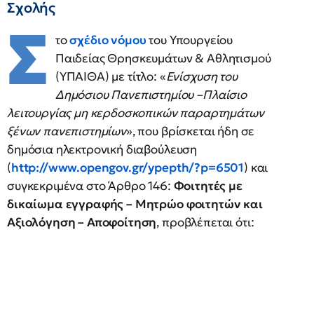
Σχολής
Σ
το
σχέδιο νόμου
του Υπουργείου
Παιδείας Θρησκευμάτων & Αθλητισμού
(ΥΠΑΙΘΑ) με τίτλο: «
Ενίσχυση του
Δημόσιου Πανεπιστημίου –Πλαίσιο
λειτουργίας μη κερδοσκοπικών παραρτημάτων
ξένων πανεπιστημίων
», που βρίσκεται ήδη σε
δημόσια ηλεκτρονική διαβούλευση
(
http://www.opengov.gr/ypepth/?p=6501
) και
συγκεκριμένα στο Άρθρο 146:
Φοιτητές με
δικαίωμα εγγραφής – Μητρώο φοιτητών και
Αξιολόγηση – Αποφοίτηση
, προβλέπεται ότι: