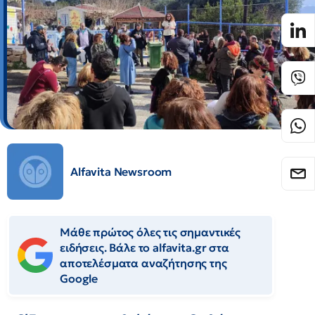
Alfavita Newsroom
Μάθε πρώτος όλες τις σημαντικές
ειδήσεις. Βάλε το alfavita.gr στα
αποτελέσματα αναζήτησης της
Google