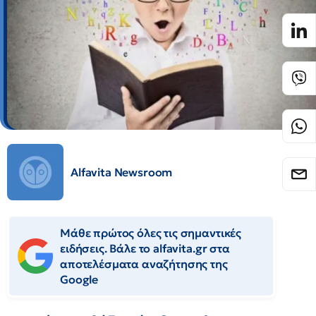
Alfavita Newsroom
Μάθε πρώτος όλες τις σημαντικές
ειδήσεις. Βάλε το alfavita.gr στα
αποτελέσματα αναζήτησης της
Google