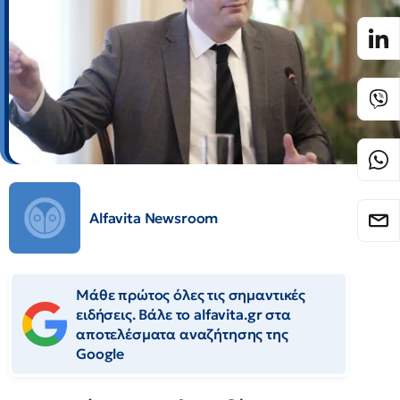
Alfavita Newsroom
Μάθε πρώτος όλες τις σημαντικές
ειδήσεις. Βάλε το alfavita.gr στα
αποτελέσματα αναζήτησης της
Google