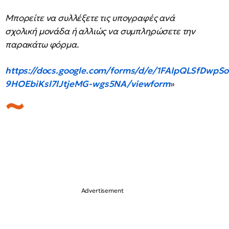
Μπορείτε να συλλέξετε τις υπογραφές ανά
σχολική μονάδα ή αλλιώς να συμπληρώσετε την
παρακάτω φόρμα.
https://docs.google.com/forms/d/e/1FAIpQLSfDwp
9HOEbiKsl7lJtjeMG-wgs5NA/viewform
»