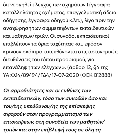
διενεργηθεί έλεγχος των οχημάτων (έγγραφα
καταλληλότητας οχήματος, επαγγελματική άδεια
οδήγησης, έγγραφα οδηγού κ.λπ.), λίγο πριν την
αναχώρηση των συμμετεχόντων εκπαιδευτικών
και μαθητών/τριών. Οι συνοδοί εκπαιδευτικοί
επιβλέπουν τα όρια ταχύτητας και, εφόσον
κρίνουν σκόπιμο, απευθύνονται στις αστυνομικές
διευθύνσεις του τόπου προορισμού, για
επανάληψη των ελέγχων ». (άρθρο 12, §4 της
ΥΑ:Φ.14/89494/ΓΔ4/17-07-2020 (ΦΕΚ Β΄2888)
Οι αρμοδιότητες και οι ευθύνες των
εκπαιδευτικών, τόσο των συνοδών όσο και
του/της υπεύθυνου/ης της επίσκεψης
αφορούν στον προγραμματισμό των
επισκέψεων, στη συνοδεία των μαθητών/
τριών και στην επίβλεψή τους σε όλη τη