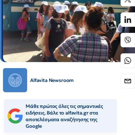
Alfavita Newsroom
Μάθε πρώτος όλες τις σημαντικές
ειδήσεις. Βάλε το alfavita.gr στα
αποτελέσματα αναζήτησης της
Google