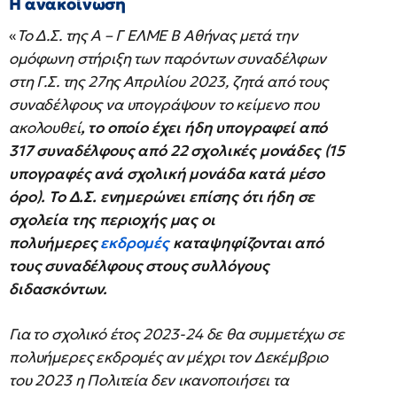
Η ανακοίνωση
«
Το Δ.Σ. της Α – Γ ΕΛΜΕ Β Αθήνας μετά την
ομόφωνη στήριξη των παρόντων συναδέλφων
στη Γ.Σ. της 27ης Απριλίου 2023, ζητά από τους
συναδέλφους να υπογράψουν το κείμενο που
ακολουθεί
, το οποίο έχει ήδη υπογραφεί από
317 συναδέλφους από 22 σχολικές μονάδες (15
υπογραφές ανά σχολική μονάδα κατά μέσο
όρο). Το Δ.Σ. ενημερώνει επίσης ότι ήδη σε
σχολεία της περιοχής μας οι
πολυήμερες
εκδρομές
καταψηφίζονται από
τους συναδέλφους στους συλλόγους
διδασκόντων.
Για το σχολικό έτος 2023-24 δε θα συμμετέχω σε
πολυήμερες εκδρομές αν μέχρι τον Δεκέμβριο
του 2023 η Πολιτεία δεν ικανοποιήσει τα