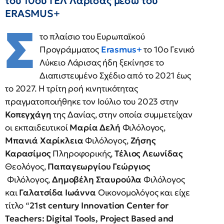
του 10ου ΓΕΛ Λάρισας μέσω του
ERASMUS+
Σ
το πλαίσιο του Ευρωπαϊκού
Προγράμματος
Erasmus+
το 10ο Γενικό
Λύκειο Λάρισας ήδη ξεκίνησε το
Διαπιστευμένο Σχέδιο από το 2021 έως
το 2027. Η τρίτη ροή κινητικότητας
πραγματοποιήθηκε τον Ιούλιο του 2023 στην
Κοπεγχάγη
της Δανίας, στην οποία συμμετείχαν
οι εκπαιδευτικοί
Μαρία Δελή
Φιλόλογος,
Μπανιά Χαρίκλεια
Φιλόλογος,
Ζήσης
Καρασίμος
Πληροφορικής,
Τέλιος Λεωνίδας
Θεολόγος,
Παπαγεωργίου Γεώργιος
Φιλόλογος,
Δημοβέλη Σταυρούλα
Φιλόλογος
και
Γαλατσίδα Ιωάννα
Οικονομολόγος και είχε
τίτλο “
21st century Innovation Center for
Teachers: Digital Tools, Project Based and