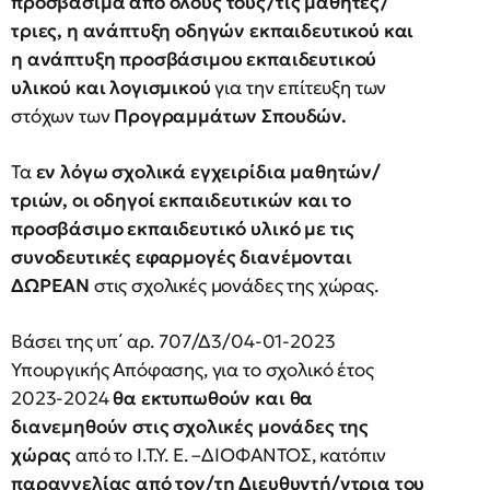
προσβάσιμα από όλους τους/τις μαθητές/
τριες, η ανάπτυξη οδηγών εκπαιδευτικού και
η ανάπτυξη προσβάσιμου εκπαιδευτικού
υλικού και λογισμικού
για την επίτευξη των
στόχων των
Προγραμμάτων Σπουδών.
Τα
εν λόγω σχολικά εγχειρίδια μαθητών/
τριών, οι οδηγοί εκπαιδευτικών και το
προσβάσιμο εκπαιδευτικό υλικό με τις
συνοδευτικές εφαρμογές διανέμονται
ΔΩΡΕΑΝ
στις σχολικές μονάδες της χώρας.
Βάσει της υπ΄ αρ. 707/Δ3/04-01-2023
Υπουργικής Απόφασης, για το σχολικό έτος
2023-2024
θα εκτυπωθούν και θα
διανεμηθούν στις σχολικές μονάδες της
χώρας
από το Ι.Τ.Υ. Ε. –ΔΙΟΦΑΝΤΟΣ, κατόπιν
παραγγελίας από τον/τη Διευθυντή/ντρια του