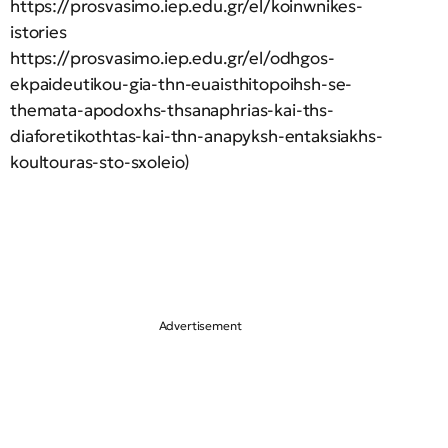
https://prosvasimo.iep.edu.gr/el/koinwnikes-
istories
https://prosvasimo.iep.edu.gr/el/odhgos-
ekpaideutikou-gia-thn-euaisthitopoihsh-se-
themata-apodoxhs-thsanaphrias-kai-ths-
diaforetikothtas-kai-thn-anapyksh-entaksiakhs-
koultouras-sto-sxoleio)