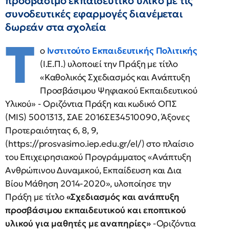
προσβάσιμο εκπαιδευτικό υλικό με τις
συνοδευτικές εφαρμογές διανέμεται
δωρεάν στα σχολεία
Τ
ο
Ινστιτούτο Εκπαιδευτικής Πολιτικής
(Ι.Ε.Π.) υλοποιεί την Πράξη με τίτλο
«Καθολικός Σχεδιασμός και Ανάπτυξη
Προσβάσιμου Ψηφιακού Εκπαιδευτικού
Υλικού» - Οριζόντια Πράξη και κωδικό ΟΠΣ
(MIS) 5001313, ΣΑΕ 2016ΣΕ34510090, Άξονες
Προτεραιότητας 6, 8, 9,
(https://prosvasimo.iep.edu.gr/el/) στο πλαίσιο
του Επιχειρησιακού Προγράμματος «Ανάπτυξη
Ανθρώπινου Δυναμικού, Εκπαίδευση και Δια
Βίου Μάθηση 2014-2020», υλοποίησε την
Πράξη με τίτλο
«Σχεδιασμός και ανάπτυξη
προσβάσιμου εκπαιδευτικού και εποπτικού
υλικού για μαθητές με αναπηρίες»
-Οριζόντια