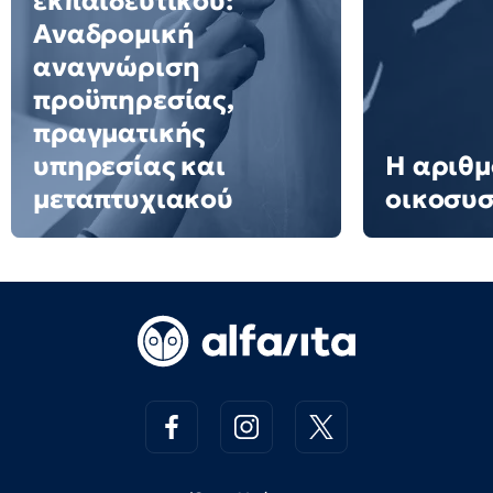
εκπαιδευτικού:
Αναδρομική
αναγνώριση
προϋπηρεσίας,
πραγματικής
υπηρεσίας και
Η αριθμ
μεταπτυχιακού
οικοσυ