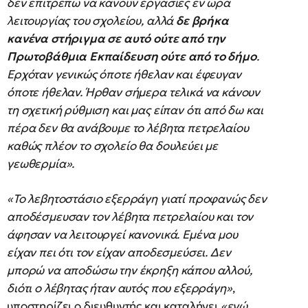
δεν επιτρέπω να κάνουν εργασίες εν ώρα
λειτουργίας του σχολείου, αλλά
δε βρήκα
κανένα στήριγμα σε αυτό ούτε από την
Πρωτοβάθμια Εκπαίδευση ούτε από το δήμο
.
Ερχόταν γενικώς όποτε ήθελαν και έφευγαν
όποτε ήθελαν. Ήρθαν σήμερα τελικά να κάνουν
τη σχετική ρύθμιση και μας είπαν ότι από δω και
πέρα δεν θα ανάβουμε το λέβητα πετρελαίου
καθώς πλέον το σχολείο θα δουλεύει με
γεωθερμία».
«Το λεβητοστάσιο εξερράγη γιατί προφανώς δεν
αποδέσμευσαν τον λέβητα πετρελαίου και τον
άφησαν να λειτουργεί κανονικά. Εμένα μου
είχαν πει ότι τον είχαν αποδεσμεύσει. Δεν
μπορώ να αποδώσω την έκρηξη κάπου αλλού,
διότι ο λέβητας ήταν αυτός που εξερράγη»
,
υποστηρίζει ο διευθυντής και καταλήγει
«εγώ