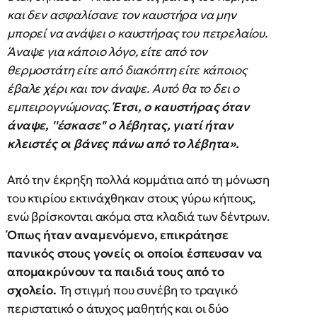
και δεν ασφαλίσανε τον καυστήρα να μην
μπορεί να ανάψει ο καυστήρας του πετρελαίου.
Άναψε για κάποιο λόγο, είτε από τον
θερμοστάτη είτε από διακόπτη είτε κάποιος
έβαλε χέρι και τον άναψε. Αυτό θα το δει ο
εμπειρογνώμονας.
Έτσι, ο καυστήρας όταν
άναψε, ''έσκασε'' ο λέβητας, γιατί ήταν
κλειστές οι βάνες πάνω από το λέβητα».
Από την έκρηξη πολλά κομμάτια από τη μόνωση
του κτιρίου εκτινάχθηκαν στους γύρω κήπους,
ενώ βρίσκονται ακόμα στα κλαδιά των δέντρων.
Όπως ήταν αναμενόμενο, επικράτησε
πανικός στους γονείς οι οποίοι έσπευσαν να
απομακρύνουν τα παιδιά τους από το
σχολείο.
Τη στιγμή που συνέβη το τραγικό
περιστατικό ο άτυχος μαθητής και οι δύο