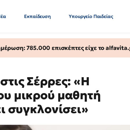
Νέα
Εκπαίδευση
Υπουργείο Παιδείας
 Εκπαιδευτικών
Μεταπτυχιακά
Πολιτική
Κόσμος
- Απαντήσεις
έρωση: 785.000 επισκέπτες είχε το alfavita.
στις Σέρρες: «Η
ου μικρού μαθητή
ει συγκλονίσει»