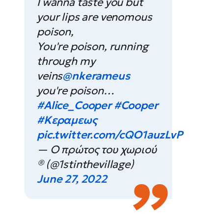
I wanna taste you but
your lips are venomous
poison,
You're poison, running
through my
veins
@nkerameus
you're poison…
#Alice_Cooper
#Cooper
#Κεραμεως
pic.twitter.com/cQO1auzLvP
— Ο πρώτος του χωριού
® (@1stinthevillage)
June 27, 2022