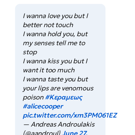
I wanna love you but I
better not touch
I wanna hold you, but
my senses tell me to
stop
I wanna kiss you but I
want it too much
I wanna taste you but
your lips are venomous
poison
#Κεραμεως
#alicecooper
pic.twitter.com/xm3PM061EZ
— Andreas Androulakis
(@aandroul)
June 27,