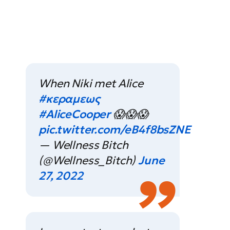
When Niki met Alice
#κεραμεως
#AliceCooper
😱😱😱
pic.twitter.com/eB4f8bsZNE
— Wellness Bitch
(@Wellness_Bitch)
June
27, 2022