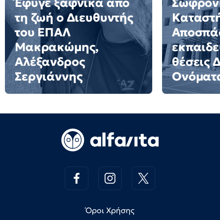
Έφυγε ξαφνικά από
Σωφρον
τη ζωή ο Διευθυντής
Καταστ
του ΕΠΑΛ
Αποσπά
Μακρακώμης,
εκπαιδε
Αλέξανδρος
θέσεις 
Σεργιάννης
Ονόματ
Όροι Χρήσης