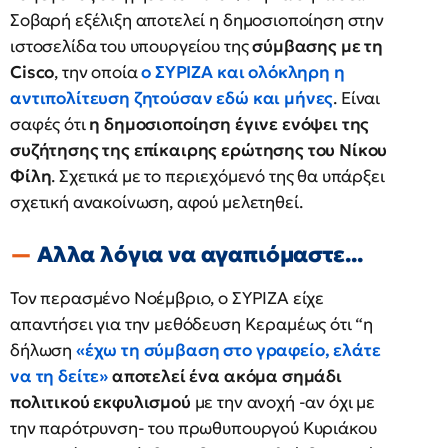
Σοβαρή εξέλιξη αποτελεί η δημοσιοποίηση στην
ιστοσελίδα του υπουργείου της
σύμβασης με τη
Cisco
, την οποία
ο ΣΥΡΙΖΑ και ολόκληρη η
αντιπολίτευση ζητούσαν εδώ και μήνες
. Είναι
σαφές ότι
η δημοσιοποίηση έγινε ενόψει της
συζήτησης της επίκαιρης ερώτησης του Νίκου
Φίλη
. Σχετικά με το περιεχόμενό της θα υπάρξει
σχετική ανακοίνωση, αφού μελετηθεί.
Αλλα λόγια να αγαπιόμαστε...
Τον περασμένο Νοέμβριο, ο ΣΥΡΙΖΑ είχε
απαντήσει για την μεθόδευση Κεραμέως ότι “η
δήλωση
«έχω τη σύμβαση στο γραφείο, ελάτε
να τη δείτε»
αποτελεί ένα ακόμα σημάδι
πολιτικού εκφυλισμού
με την ανοχή -αν όχι με
την παρότρυνση- του πρωθυπουργού Κυριάκου