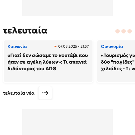
τελευταία
Κοινωνία
Οικονομία
07.08.2026 - 21:57
«Γιατί δεν σώσαμε το κουτάβι που
«Τουρισμός γι
ήταν σε αγέλη λύκων»: Τι απαντά
δύο "παγίδες"
διδάκτορας του ΑΠΘ
χιλιάδες - Τι 
τελευταία νέα