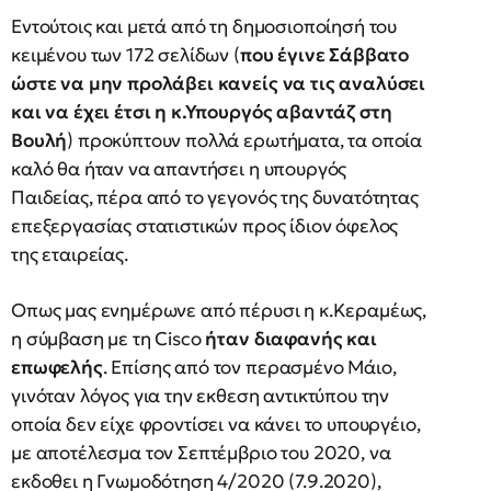
Εντούτοις και μετά από τη δημοσιοποίησή του
κειμένου των 172 σελίδων (
που έγινε Σάββατο
ώστε να μην προλάβει κανείς να τις αναλύσει
και να έχει έτσι η κ.Υπουργός αβαντάζ στη
Βουλή
) προκύπτουν πολλά ερωτήματα, τα οποία
καλό θα ήταν να απαντήσει η υπουργός
Παιδείας, πέρα από το γεγονός της δυνατότητας
επεξεργασίας στατιστικών προς ίδιον όφελος
της εταιρείας.
Οπως μας ενημέρωνε από πέρυσι η κ.Κεραμέως,
η σύμβαση με τη Cisco
ήταν διαφανής και
επωφελής
. Επίσης από τον περασμένο Μάιο,
γινόταν λόγος για την εκθεση αντικτύπου την
οποία δεν είχε φροντίσει να κάνει το υπουργέιο,
με αποτέλεσμα τον Σεπτέμβριο του 2020, να
εκδοθει η Γνωμοδότηση 4/2020 (7.9.2020),