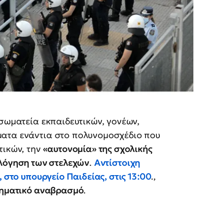
 σωματεία εκπαιδευτικών, γονέων,
ματα ενάντια στο πολυνομοσχέδιο που
τικών, την
«αυτονομία» της σχολικής
λόγηση των στελεχών
.
Αντίστοιχη
, στο
υπουργείο Παιδείας
, στις
13:00
.,
νηματικό αναβρασμό
.