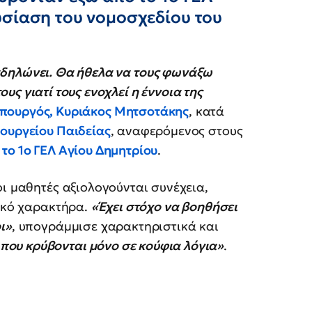
υσίαση του νομοσχεδίου του
αδηλώνει. Θα ήθελα να τους φωνάξω
υς γιατί τους ενοχλεί η έννοια της
υπουργός, Κυριάκος Μητσοτάκης
, κατά
ουργείου Παιδείας
, αναφερόμενος στους
το 1ο ΓΕΛ Αγίου Δημητρίου
.
οι μαθητές αξιολογούνται συνέχεια,
τικό χαρακτήρα.
«Έχει στόχο να βοηθήσει
ι»
, υπογράμμισε χαρακτηριστικά και
ου κρύβονται μόνο σε κούφια λόγια»
.