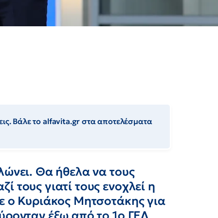
ις. Βάλε το alfavita.gr στα αποτελέσματα
λώνει. Θα ήθελα να τους
ί τους γιατί τους ενοχλεί η
ρε ο Κυριάκος Μητσοτάκης για
ύρονταν έξω από το 1ο ΓΕΛ