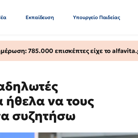
Νέα
Εκπαίδευση
Υπουργείο Παιδείας
 Εκπαιδευτικών
Μεταπτυχιακά
Πολιτική
Κόσμος
- Απαντήσεις
έρωση: 785.000 επισκέπτες είχε το alfavita.
ιαδηλωτές
α ήθελα να τους
να συζητήσω