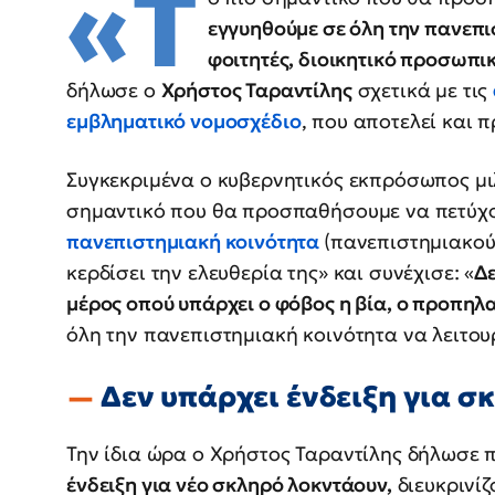
«Τ
εγγυηθούμε σε όλη την πανεπι
φοιτητές, διοικητικό προσωπικ
δήλωσε ο
Χρήστος Ταραντίλης
σχετικά με τις
εμβληματικό
νομοσχέδιο
, που αποτελεί και 
Συγκεκριμένα ο κυβερνητικός εκπρόσωπος μι
σημαντικό που θα προσπαθήσουμε να πετύχου
πανεπιστημιακή κοινότητα
(πανεπιστημιακούς
κερδίσει την ελευθερία της» και συνέχισε: «
Δε
μέρος οπού υπάρχει ο φόβος η βία, ο προπηλ
όλη την πανεπιστημιακή κοινότητα να λειτου
Δεν υπάρχει ένδειξη για σ
Την ίδια ώρα ο Χρήστος Ταραντίλης δήλωσε
ένδειξη για νέο σκληρό λοκντάουν,
διευκρινίζ