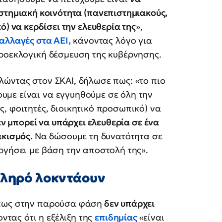
στημιακή κοινότητα (πανεπιστημιακούς,
ό) να κερδίσει την ελευθερία της
»,
αλλαγές στα ΑΕΙ,
κάνοντας λόγο για
προεκλογική δέσμευση της κυβέρνησης.
λώντας στον ΣΚΑΙ, δήλωσε πως: «το πιο
με είναι να εγγυηθούμε σε όλη την
, φοιτητές, διοικητικό προσωπικό) να
ν μπορεί να υπάρχει ελευθερία σε ένα
ακισμός.
Να δώσουμε τη δυνατότητα σε
ργήσει με βάση την αποστολή της».
κληρό λοκντάουν
 πως στην παρούσα φάση
δεν υπάρχει
οντας ότι η εξέλιξη της
επιδημίας
«είναι