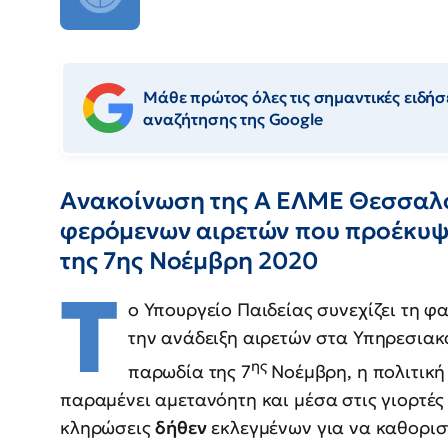
Μάθε πρώτος όλες τις σημαντικές ειδήσε
αναζήτησης της Google
Ανακοίνωση της Α ΕΛΜΕ Θεσσαλο
φερόμενων αιρετών που προέκυψα
της 7ης Νοέμβρη 2020
Τ
ο Υπουργείο Παιδείας συνεχίζει τη 
την ανάδειξη αιρετών στα Υπηρεσιακ
ης
παρωδία της 7
Νοέμβρη, η πολιτική
παραμένει αμετανόητη και μέσα στις γιορτέ
κληρώσεις
δήθεν
εκλεγμένων για να καθοριστ