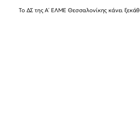
Το ΔΣ της Α΄ ΕΛΜΕ Θεσσαλονίκης κάνει ξεκά