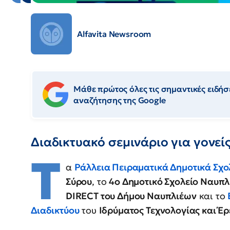
Alfavita Newsroom
Μάθε πρώτος όλες τις σημαντικές ειδήσε
αναζήτησης της Google
Διαδικτυακό σεμινάριο για γονεί
Τ
α
Ράλλεια Πειραματικά Δημοτικά Σχο
Σύρου
, το
4ο Δημοτικό Σχολείο Ναυπλ
DIRECT του Δήμου Ναυπλιέων
και το
Διαδικτύου
του
Ιδρύματος Τεχνολογίας και Έ