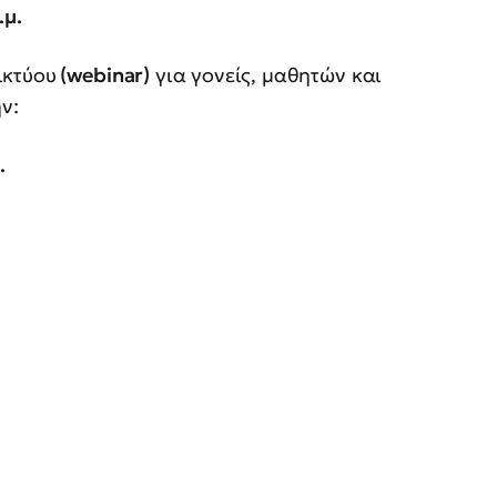
.μ.
ικτύου
(webinar)
για γονείς, μαθητών και
ν:
.