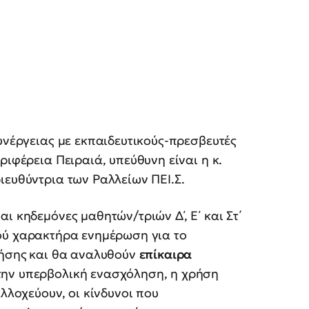
συνέργειας με εκπαιδευτικούς-πρεσβευτές
ριφέρεια Πειραιά, υπεύθυνη είναι η κ.
διευθύντρια των Ραλλείων ΠΕΙ.Σ.
ι κηδεμόνες μαθητών/τριών Δ΄, Ε΄ και Στ΄
κού χαρακτήρα ενημέρωση για το
ρήσης
και θα αναλυθούν
επίκαιρα
την υπερβολική ενασχόληση, η χρήση
ελλοχεύουν, οι κίνδυνοι που