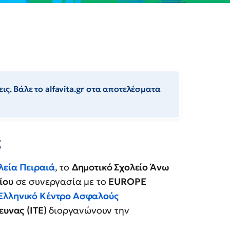
ις. Βάλε το alfavita.gr στα αποτελέσματα
ς
λεία Πειραιά
, το
Δημοτικό Σχολείο Άνω
ίου
σε συνεργασία με το
EUROPE
Ελληνικό Κέντρο Ασφαλούς
ρευνας
(ΙΤΕ)
διοργανώνουν την