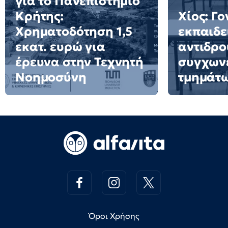
για το Πανεπιστήμιο
Κρήτης:
Χίος: Γο
Χρηματοδότηση 1,5
εκπαιδε
εκατ. ευρώ για
αντιδρο
έρευνα στην Τεχνητή
συγχων
Νοημοσύνη
τμημάτ
Όροι Χρήσης