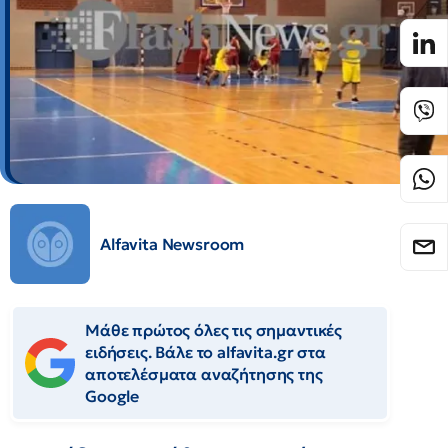
Alfavita Newsroom
Μάθε πρώτος όλες τις σημαντικές
ειδήσεις. Βάλε το alfavita.gr στα
αποτελέσματα αναζήτησης της
Google