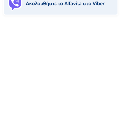
Ακολουθήστε το Αlfavita στο Viber