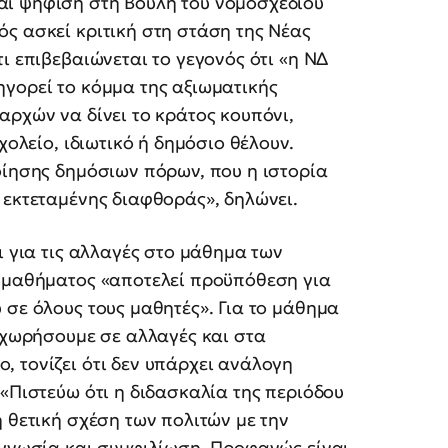
αι ψήφιση στη Βουλή του νομοσχεδίου
ς ασκεί κριτική στη στάση της Νέας
ι επιβεβαιώνεται το γεγονός ότι «η ΝΔ
ηγορεί το κόμμα της αξιωματικής
αρχών να δίνει το κράτος κουπόνι,
χολείο, ιδιωτικό ή δημόσιο θέλουν.
οίησης δημόσιων πόρων, που η ιστορία
 εκτεταμένης διαφθοράς», δηλώνει.
ι για τις αλλαγές στο μάθημα των
υ μαθήματος «αποτελεί προϋπόθεση για
 σε όλους τους μαθητές». Για το μάθημα
ροχωρήσουμε σε αλλαγές και στα
 τονίζει ότι δεν υπάρχει ανάλογη
 «Πιστεύω ότι η διδασκαλία της περιόδου
η θετική σχέση των πολιτών με την
ογνωσία και συμφιλίωση. Προφανώς είναι