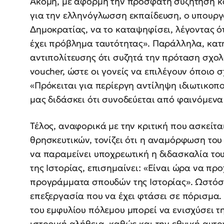
Ακόμη, με αφορμή την πρόσφατη συζήτηση κ
για την ελληνόγλωσση εκπαίδευση, ο υπουργό
Δημοκρατίας, να το καταψηφίσει, λέγοντας ότ
έχει πρόβλημα ταυτότητας». Παράλληλα, κατ
αντιπολίτευσης ότι συζητά την πρόταση σχολ
voucher, ώστε οι γονείς να επιλέγουν όποιο σ
«Πρόκειται για περίεργη αντίληψη ιδιωτικοπ
μας διδάσκει ότι συνοδεύεται από φαινόμενα
Τέλος, αναφορικά με την κριτική που ασκείτα
θρησκευτικών, τονίζει ότι η αναμόρφωση το
να παραμείνει υποχρεωτική η διδασκαλία του
της Ιστορίας, επισημαίνει: «Είναι ώρα να π
προγράμματα σπουδών της Ιστορίας». Ωστόσο,
επεξεργασία που να έχει φτάσει σε πόρισμα.
του εμφυλίου πόλεμου μπορεί να ενισχύσει τ
ιστορική αλήθεια, καθώς και την εθνική αυτ