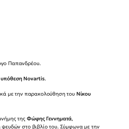
ργο Παπανδρέου.
ν
υπόθεση Novartis
.
τικά με την παρακολούθηση του
Νίκου
μνήμης της
Φώφης Γεννηματά
,
 ψευδών στο βιβλίο του. Σύμφωνα με την