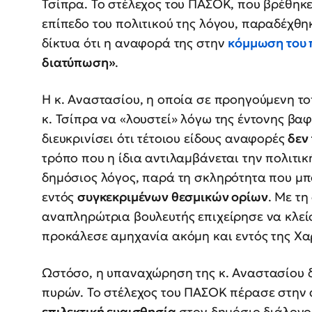
Τσίπρα. Το στέλεχος του ΠΑΣΟΚ, που βρέθηκε
επίπεδο του πολιτικού της λόγου, παραδέχθ
δίκτυα ότι η αναφορά της στην
κόμμωση του
διατύπωση»
.
Η κ. Αναστασίου, η οποία σε προηγούμενη το
κ. Τσίπρα να «λουστεί» λόγω της έντονης βα
διευκρινίσει ότι τέτοιου είδους αναφορές
δεν
τρόπο που η ίδια αντιλαμβάνεται την πολιτι
δημόσιος λόγος, παρά τη σκληρότητα που μπο
εντός
συγκεκριμένων θεσμικών ορίων
. Με τ
αναπληρώτρια βουλευτής επιχείρησε να κλεί
προκάλεσε αμηχανία ακόμη και εντός της Χα
Ωστόσο, η υπαναχώρηση της κ. Αναστασίου 
πυρών. Το στέλεχος του ΠΑΣΟΚ πέρασε στην 
επιλεκτική ευαισθησία
στον δημόσιο διάλογο.