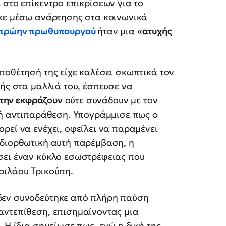
 στο επίκεντρο επικρίσεων για το
ηκε μέσω ανάρτησης στα κοινωνικά
 πρώην πρωθυπουργού
ήταν μια
«ατυχής
ποθέτησή της είχε καλέσει σκωπτικά τον
φής στα μαλλιά του, έσπευσε να
 την εκφράζουν
ούτε συνάδουν με τον
κή αντιπαράθεση. Υπογράμμισε πως ο
ρεί να ενέχει, οφείλει να παραμένει
η διορθωτική αυτή παρέμβαση, η
σει έναν κύκλο εσωστρέφειας που
ριλάου Τρικούπη.
δεν συνοδεύτηκε από πλήρη παύση
αντεπίθεση, επισημαίνοντας μια
 Η ίδια σημείωσε πως, ενώ η δική της