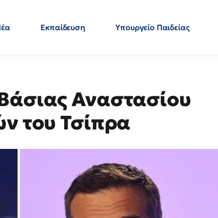
Νέα
Εκπαίδευση
Υπουργείο Παιδείας
 Εκπαιδευτικών
Μεταπτυχιακά
Πολιτική
Κόσμος
- Απαντήσεις
 Βάσιας Αναστασίου
ών του Τσίπρα