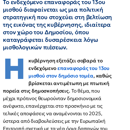
Το ενδεχόμενο επαναφοράς του 13ου
μισθού διαφαίνεται ως μια πολιτική
στρατηγική που στοχεύει στη βελτίωση
της εικόνας της κυβέρνησης, ιδιαίτερα
στον χώρο του Δημοσίου, όπου
καταγράφεται δυσαρέσκεια λόγω
μισθολογικών πιέσεων.
Η
κυβέρνηση εξετάζει σοβαρά το
ενδεχόμενο
επαναφοράς του 13ου
μισθού στον δημόσιο τομέα
, καθώς
βρίσκεται αντιμέτωπη με πτωτική
πορεία στις δημοσκοπήσεις.
Το θέμα, που
μέχρι πρότινος θεωρούνταν δημοσιονομικά
ανέφικτο, επανέρχεται στο προσκήνιο με τις
τελικές αποφάσεις να αναμένονται το 2025,
ύστερα από διαβουλεύσεις με την Ευρωπαϊκή
Επιτροπή σχετικά με τα νέα όρια δαπανών του