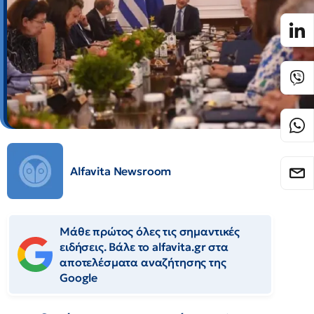
Alfavita Newsroom
Μάθε πρώτος όλες τις σημαντικές
ειδήσεις. Βάλε το alfavita.gr στα
αποτελέσματα αναζήτησης της
Google