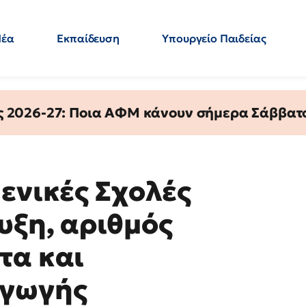
Νέα
Εκπαίδευση
Υπουργείο Παιδείας
 Εκπαιδευτικών
Μεταπτυχιακά
Πολιτική
Κόσμος
- Απαντήσεις
ς 2026-27: Ποια ΑΦΜ κάνουν σήμερα Σάββατο
ενικές Σχολές
υξη, αριθμός
τα και
αγωγής