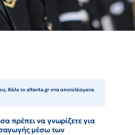
ις. Βάλε το alfavita.gr στα αποτελέσματα
σα πρέπει να γνωρίζετε για
εισαγωγής μέσω των