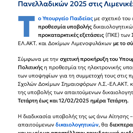
Πανελλαδικών 2025 στις Λιμενικ
Τ
ο Υπουργείο Παιδείας
με σχετικό του
προθεσμία υποβολής
δικαιολογητικώ
προκαταρκτικές εξετάσεις
(ΠΚΕ) των 
ΕΛ.ΑΚΤ. και Δοκίμων Λιμενοφυλάκων
με το σ
Σύμφωνα με την
σχετική προκήρυξη του Υπου
Πολιτικής
η προθεσμία της ηλεκτρονικής υπο
των υποψηφίων για τη συμμετοχή τους στις π
Σχολών Δοκίμων Σημαιοφόρων Λ.Σ.-ΕΛ.ΑΚΤ. 
της υποβολής των απαιτούμενων δικαιολογη
Τετάρτη έως και 12/02/2025 ημέρα Τετάρτη.
Η διαδικασία υποβολής της ως άνω Αίτησης 
απαιτούμενων
δικαιολογητικών
, θα
διεκπερ
και χωρίς να αποστέλλεται ταχυδρομικά οιο