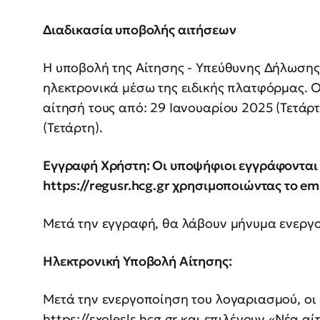
Διαδικασία υποβολής αιτήσεων
Η υποβολή της Αίτησης - Υπεύθυνης Δήλωσης 
ηλεκτρονικά μέσω της ειδικής πλατφόρμας. 
αίτησή τους από: 29 Ιανουαρίου 2025 (Τετάρ
(Τετάρτη).
Εγγραφή Χρήστη: Οι υποψήφιοι εγγράφονται
https://regusr.hcg.gr χρησιμοποιώντας το ema
Μετά την εγγραφή, θα λάβουν μήνυμα ενεργ
Ηλεκτρονική Υποβολή Αίτησης:
Μετά την ενεργοποίηση του λογαριασμού, ο
https://sxolesls.hcg.gr και επιλέγουν «Νέα αί