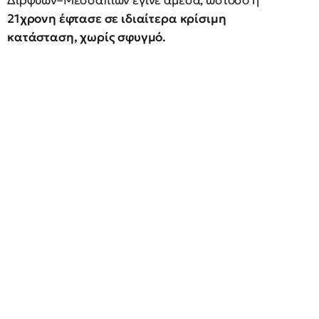
Διρφύων–Μεσσαπίων έγινε άμεσα, ωστόσο η
21χρονη έφτασε σε ιδιαίτερα κρίσιμη
κατάσταση, χωρίς σφυγμό.