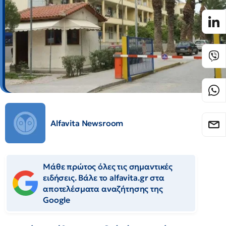
Alfavita Newsroom
Μάθε πρώτος όλες τις σημαντικές
ειδήσεις. Βάλε το alfavita.gr στα
αποτελέσματα αναζήτησης της
Google