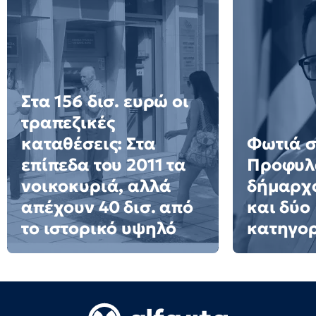
Στα 156 δισ. ευρώ οι
τραπεζικές
καταθέσεις: Στα
Φωτιά σ
επίπεδα του 2011 τα
Προφυλ
νοικοκυριά, αλλά
δήμαρχο
απέχουν 40 δισ. από
και δύο
το ιστορικό υψηλό
κατηγο