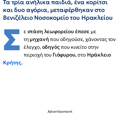
Τα τρία ανήλικα παιδιά, ένα κορίτσι
και δυο αγόρια, μεταφέρθηκαν στο
Βενιζέλειο Νοσοκομείο του Ηρακλείου
Σ
ε
στάση
λεωφορείου
έπεσε
με
τη
μηχανή
που οδηγούσε, χάνοντας τον
έλεγχο,
οδηγός
που κινείτο στην
περιοχή του
Γιόφυρου
, στο
Ηράκλειο
Κρήτης
.