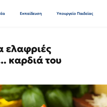
Νέα
Εκπαίδευση
Υπουργείο Παιδείας
 Εκπαιδευτικών
Μεταπτυχιακά
Πολιτική
Κόσμος
- Απαντήσεις
ια ελαφριές
. καρδιά του