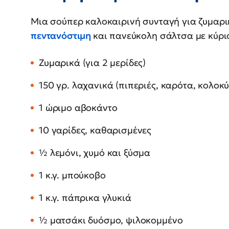
Μια σούπερ καλοκαιρινή συνταγή για ζυμαρικ
πεντανόστιμη
και πανεύκολη σάλτσα με κύρι
Ζυμαρικά (για 2 μερίδες)
150 γρ. λαχανικά (πιπεριές, καρότα, κολοκύ
1 ώριμο αβοκάντο
10 γαρίδες, καθαρισμένες
½ λεμόνι, χυμό και ξύσμα
1 κ.γ. μπούκοβο
1 κ.γ. πάπρικα γλυκιά
½ ματσάκι δυόσμο, ψιλοκομμένο