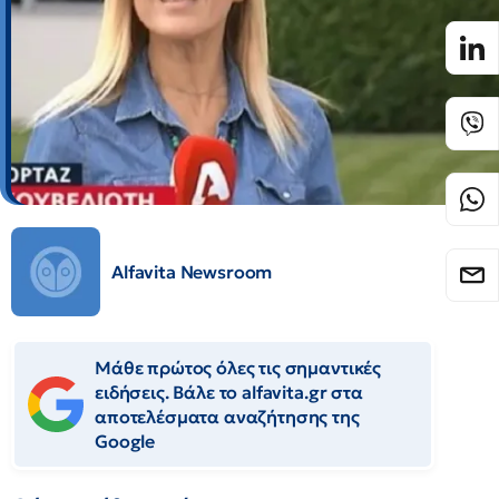
Alfavita Newsroom
Μάθε πρώτος όλες τις σημαντικές
ειδήσεις. Βάλε το alfavita.gr στα
αποτελέσματα αναζήτησης της
Google