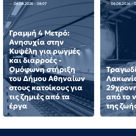
06.08.2026 - 08:07
06.08.2026 - 
Γραμμή 4 Μετρό:
Ανησυχία στην
Κυψέλη για ρωγμές
και διαρροές -
Ομόφωνη στήριξη
Τραγωδί
του Δήμου Αθηναίων
Λακωνί
στους κατοίκους για
29χρονη
τις ζημιές από τα
από το 
έργα
της ζωή