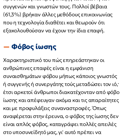
συγγενών και γνωστών τους. Πολλοί βέβαια
(61,3%) βρήκαν άλλες μεθόδους επικοινωνίας
που η τεχνολογία διαθέτει και θεωρούν ότι
εξακολουθούσαν να έχουν την ίδια επαφή.
Φόβος ίωσης
Χαρακτηριστικό του πώς επηρεάστηκαν οι
ανθρώπινες επαφές είναι η εμφάνιση
συναισθημάτων φόβου μήπως κάποιος γνωστός
ή συγγενής ή συνεργάτης τούς μεταδώσει τον ιό,·
έτσι αρκετοί άνθρωποι διακατέχονταν από φόβο
ίωσης και απέφευγαν ακόμα και τις απαραίτητες
και με προφυλάξεις συναναστροφές. Όπως
αναφέρεται στην έρευνα, ο φόβος της ίωσης δεν
είναι απλός φόβος, καταγράφει πολλές απειλές
στο υποσυνείδητό μας, γι' αυτό πρέπει να