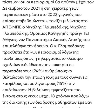
πίστευαν ότι οι περιορισμοί θα αρθούν μέχρι τον
Δεκέμβριο του 2021 ή στη χειρότερη των
περιπτώσεων μέσα στο 2022 γεγονός που
επίσης επιβεβαιώνεται», τονίζει μιλώντας στο
ΑΠΕ-ΜΠΕ ο Μιχάλης Γλαμπεδάκης, Μιχάλης
Γλαμπεδάκης, Ομότιμος Καθηγητής πρώην ΤΕΙ
Αθήνας, νυν Πανεπιστήμιο Δυτικής Αττικής που
επιμελήθηκε την έρευνα. Ο κ. Γλαμπεδάκης
προσθέτει ότι: «Οι περιορισμοί λόγω της
πανδημίας όπως η τηλεργασία, το κλείσιμο
σχολείων κ.ά. έδωσαν την ευκαιρία σε
περισσότερους (24%) ανθρώπους να
βελτιώσουν την επαφή τους με τους συγγενείς
και φίλους και σε λιγότερους (15%) την
επιδείνωσαν. Η βελτίωση εμφανίζεται πιο
έντονη στους νέους μέχρι 18 χρόνων που λόγω
της διακοπής των δια ζώσης μαθημάτων έμειναν