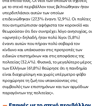
στα σπίτια τους. Οι νέοι των οποίων οι σχέσεις
με το στενό περιβάλλον τους βελτιώθηκαν ήταν
υπερδιπλάσιοι αυτών των οποίων
επιδεινώθηκαν (27,3% έναντι 12,9%). Οι πολίτες
που αντιμετώπισαν αψήφιστα τον κορονοϊό και
θεωρούσαν ότι δεν συντρέχει λόγο ανησυχίας, οι
«αρνητές» δηλαδή, ήταν πολύ λίγοι (5,8%)
έναντι αυτών που πήραν πολύ σοβαρά τον
κίνδυνο και υπάκουσαν στις προτροπές των
ειδικών επιστημόνων και στις αποφάσεις της
πολιτείας (32,4%). Φυσικά, το μεγαλύτερο μέρος
των Ελλήνων (61,8%) θεώρησε ότι η πανδημία
είναι διαχειρίσιμη και χωρίς υπέρμετρο φόβο
προχώρησε τη ζωή του υπακούοντας στις
συμβουλές των επιστημόνων και των αρμόδιων
παραγόντων της πολιτείας».
Επαφές με το στενό περιβάλλον