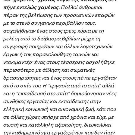
πήγε εντελώς χαμένος
. Πολλοί άνθρωποι
πέραν της βελτίωσης των προσωπικών επαφών
με το στενό συγγενικό περιβάλλον τους,
ασχολήθηκαν ένας στους τρεις, κύρια με τη
μελέτη από το διάβασμα βιβλίων μέχρι τη
συγγραφή ποιημάτων και άλλων λογοτεχνικών
έργων ή την παρακολούθηση ταινιών και
ντοκιμαντέρ· ένας στους τέσσερεις ασχολήθηκε
περισσότερο με άθληση και σωματικές
δραστηριότητες και ένας στους πέντε εργαζόταν
από το σπίτι του. Η "εργασία από το σπίτι" αλλά
και η "εκπαίδευσή στο σπίτι" δημιούργησαν νέες
συνθήκες εργασίας και εκπαίδευσης στην
ελληνική κοινωνική και οικονομική ζωή, κάτι που
σε άλλες χώρες υπήρχε από χρόνια και είχε, με
σωστή και κατάλληλη αξιοποίηση, διευκολύνει
την καθημερινότητα εργαζομένων που δεν ήταν