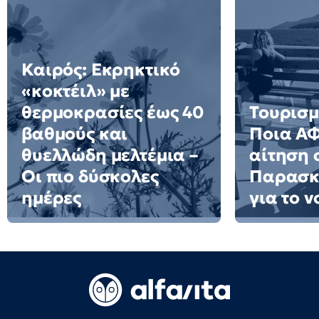
Καιρός: Εκρηκτικό
«κοκτέιλ» με
θερμοκρασίες έως 40
Τουρισμ
βαθμούς και
Ποια Α
θυελλώδη μελτέμια –
αίτηση 
Οι πιο δύσκολες
Παρασκε
ημέρες
για το 