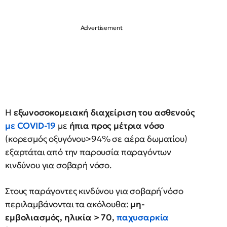
Η
εξωνοσοκομειακή διαχείριση του ασθενούς
με COVID-19
με
ήπια προς μέτρια νόσο
(κορεσμός οξυγόνου>94% σε αέρα δωματίου)
εξαρτάται από την παρουσία παραγόντων
κινδύνου για σοβαρή νόσο.
Στους παράγοντες κινδύνου για σοβαρή́ νόσο
περιλαμβάνονται τα ακόλουθα:
μη-
εμβολιασμός, ηλικία > 70,
παχυσαρκία