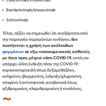
Casirivimab/imdevimab
Bamlanivimab/etesevimab
Sotrovimab
Τέλος, αξίζει να σημειωθεί ότι ανεξάρτητα από
την παρουσία παραγόντων κινδύνου,
δεν
συστήνεται η χρήση των ακόλουθων
φαρμάκων
σε εξω-νοσοκομειακούς ασθενείς
με ήπια προς μέτρια νόσο COVID-19
, εκτός αν
υπάρχει άλλη ένδειξη πλην της COVID-19:
κορτικοστεροειδή όπως δεξαμεθαζόνη,
κολχικίνη, ιβερμεκτίνη, (υδροξυ)χλωροκίνη,
ηπαρίνη ή αντιπηκτικά, αντιβιοτικά όπως
αζιθρομυκίνη, κλαριθρομυκίνη ή κινολόνες.