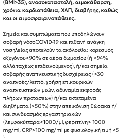
(ΒΜΙ>35), ανοσοκαταστολή, αιμοκάθαρση,
χρόνια καρδιοπάθεια, ΧΑΠ, διαβήτης, καθώς
και οι αιμοσφαιρινοπάθειες.
Σημεία και συμπτώματα που υποδηλώνουν
σοβαρή νόσοCOVID-19 και πιθανή ανάγκη
νοσηλείας αποτελούν τα ακόλουθα: κορεσμός
οξυγόνου<90% σε αέρα δωματίου (ή <94%
αλλά ταχέως επιδεινούμενος), ή/και σημεία
σοβαρής αναπνευστικής δυσχέρειας (>30
αναπνοές/λεπτό, χρήση επικουρικών
αναπνευστικών μυών, αδυναμία εκφοράς
πλήρων προτάσεων) ή/και εκτεταμένα
διηθήματα (>50%) στην απεικόνιση θώρακα ή/
και συνδυασμός εργαστηριακών
(λεμφοκύτταρα<1000/μl, φεριττίνη> 1000
mg/ml, CRP>100 mg/ml με φυσιολογική τιμή <5