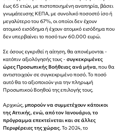
έως 65 ετών, με πιστοποιημένη αναπηρία, βάσει
γνωμάτευσης ΚΕΠΑ, με συνολικό ποσοστό ίσο ή
μεγαλύτερο του 67%, οι οποίοι δεν έχουν
ατομικό εισόδημα ή έχουν ατομικό εισόδημα που
δεν υπερβαίνει το ποσό των 60.000 ευρώ.
Σε όσους εγκριθεί η αίτηση, θα απονέμονται -
κατόπιν αξιολόγησής τους -
συγκεκριμένες
ώρες Προσωπικής Βοήθειας ανά μήνα
, που θα
αντιστοιχούν σε συγκεκριμένο ποσό. Το ποσό
αυτό θα το αξιοποιούν για την πληρωμή
Προσωπικού Βοηθού της επιλογής τους.
Αρχικώς,
μπορούν να συμμετέχουν κάτοικοι
της Αττικής, ενώ, από τον Ιανουάριο, το
πρόγραμμα επεκτείνεται και σε άλλες
Περιφέρειες της χώρας
. Το 2024, το