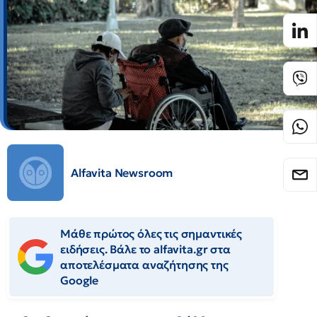
Alfavita Newsroom
Μάθε πρώτος όλες τις σημαντικές
ειδήσεις. Βάλε το alfavita.gr στα
αποτελέσματα αναζήτησης της
Google