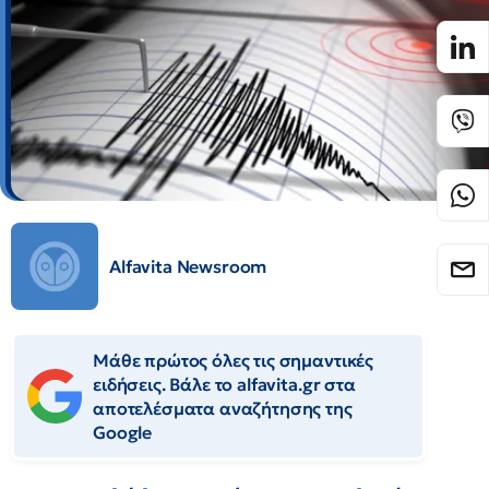
Alfavita Newsroom
Μάθε πρώτος όλες τις σημαντικές
ειδήσεις. Βάλε το alfavita.gr στα
αποτελέσματα αναζήτησης της
Google