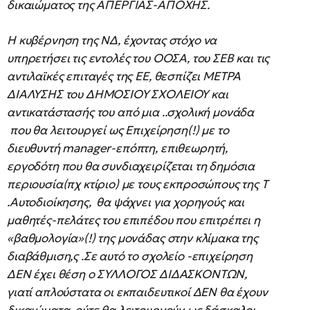
δικαιώματος της ΑΠΕΡΓΙΑΣ-ΑΠΟΧΗΣ.
Η κυβέρνηση της ΝΔ, έχοντας στόχο να
υπηρετήσει τις εντολές του ΟΟΣΑ, του ΣΕΒ και τις
αντιλαϊκές επιταγές της ΕΕ, θεσπίζει ΜΕΤΡΑ
ΔΙΑΛΥΣΗΣ του ΔΗΜΟΣΙΟΥ ΣΧΟΛΕΙΟΥ και
αντικατάστασής του από μια ..σχολική μονάδα
που θα λειτουργεί ως Επιχείρηση(!) με το
διευθυντή manager-επόπτη, επιθεωρητή,
εργοδότη που θα συνδιαχειρίζεται τη δημόσια
περιουσία(πχ κτίριο) με τους εκπροσώπους της Τ
.Αυτοδιοίκησης, θα ψάχνει για χορηγούς και
μαθητές-πελάτες του επιπέδου που επιτρέπει η
«βαθμολογία»(!) της μονάδας στην κλίμακα της
διαβάθμιση,ς .Σε αυτό το σχολείο -επιχείρηση
ΔΕΝ έχει θέση ο ΣΥΛΛΟΓΟΣ ΔΙΔΑΣΚΟΝΤΩΝ,
γιατί απλούστατα οι εκπαιδευτικοί ΔΕΝ θα έχουν