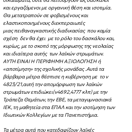
δικαιώματα, ούτε θα λειτουργούν ως δάσκαλοι
και εργαζόμενοι με οργανική θέση και ισοτιμία.
Θα μετατραπούν σε φοβισμένους και
ελαστικοποιημένους διεκπεραιωτές
μιας πειθαναγκαστικής διαδικασίας που καμία
σχέση δεν θα έχει με το ρόλο του δασκάλου και,
κυρίως, με το σκοπό της μόρφωσης της νεολαίας
και ιδιαίτερα αυτής των λαϊκών στρωμάτων.
ΑΥΤΗ ΕΙΝΑΙ Η ΠΕΡΙΦΗΜΗ ΑΞΙΟΛΟΓΗΣΗ ή
«αποτίμηση» της σχολικής μονάδας .Αυτά τα
βάρβαρα μέτρα θέσπισε η κυβέρνηση με το ν
4823/21,αυτή την απομόρφωση των λαϊκών
στρωμάτων επιδιώκει(ν4692,4777 κλπ) με την
Τράπεζα Θεμάτων, την ΕΒΕ, τα μεταγυμνασιακά
ΙΕΚ, τη μαθητεία στα ΕΠΑΛ και την ισοτίμηση των
Ιδιωτικών Κολλεγίων με τα Πανεπιστήμια.
Τα μέτρα αυτά που κατεδαφίζουν λαϊκές