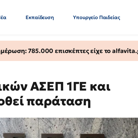
Νέα
Εκπαίδευση
Υπουργείο Παιδείας
 Εκπαιδευτικών
Μεταπτυχιακά
Πολιτική
Κόσμος
- Απαντήσεις
έρωση: 785.000 επισκέπτες είχε το alfavita.
ικών ΑΣΕΠ 1ΓΕ και
δοθεί παράταση