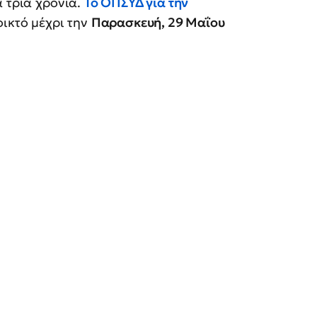
α τρία χρόνια.
Το ΟΠΣΥΔ για την
νοικτό μέχρι την
Παρασκευή, 29 Μαΐου