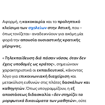
Αφορμή, η
κακοκαιρία
και το
προληπτικό
κλείσιμο των
σχολείων
στην Αττική
, που –
όπως τονίζεται– αναδεικνύουν για ακόμη μία
φορά την
απουσία ουσιαστικής κρατικής
μέριμνας
.
«
Τηλεκπαίδευση διά πάσαν νόσον, όταν δεν
έχεις υποδομές ως κράτος
», σημειώνουν
χαρακτηριστικά οι
εκπαιδευτικοί
, κάνοντας
λόγο για ε
πικοινωνιακή διαχείριση
και
μετακύλιση ευθυνών στις πλάτες
δασκάλων και
καθηγητών
. Όπως υπογραμμίζουν, η
εξ
αποστάσεως διδασκαλία
«
δεν στηρίζει τα
μορφωτικά δικαιώματα των μαθητών
», ούτε